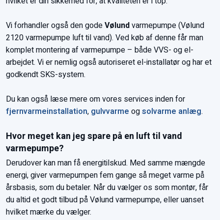
hvilket er din sikkerhed for, at kvaliteten er i top.
Vi forhandler også den gode
Vølund
varmepumpe (Vølund
2120 varmepumpe luft til vand). Ved køb af denne får man
komplet montering af varmepumpe – både VVS- og el-
arbejdet. Vi er nemlig også autoriseret el-installatør og har et
godkendt SKS-system.
Du kan også læse mere om vores services inden for
fjernvarmeinstallation
,
gulvvarme
og
solvarme anlæg
.
Hvor meget kan jeg spare på en luft til vand
varmepumpe?
Derudover kan man få energitilskud. Med samme mængde
energi, giver varmepumpen fem gange så meget varme på
årsbasis, som du betaler. Når du vælger os som montør, får
du altid et godt tilbud på Vølund varmepumpe, eller uanset
hvilket mærke du vælger.